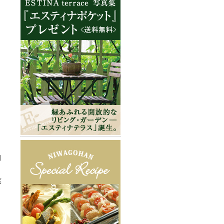
、
日
葉
、