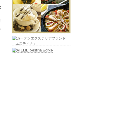
バ
前
見