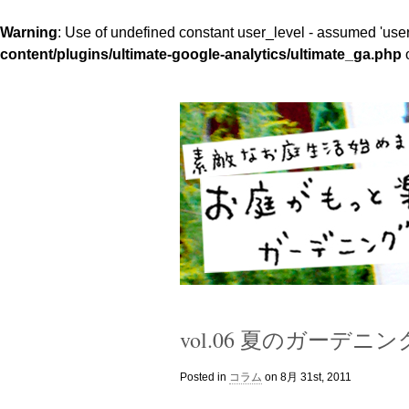
Warning
: Use of undefined constant user_level - assumed 'user_l
content/plugins/ultimate-google-analytics/ultimate_ga.php
o
vol.06 夏のガーデニ
Posted in
コラム
on 8月 31st, 2011