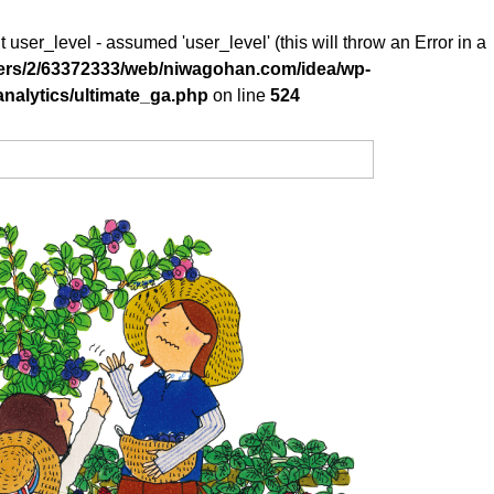
 user_level - assumed 'user_level' (this will throw an Error in a
ers/2/63372333/web/niwagohan.com/idea/wp-
analytics/ultimate_ga.php
on line
524