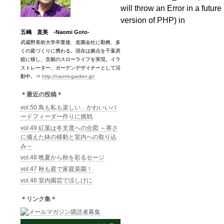
will throw an Error in a future
version of PHP) in
五嶋 直美 -Naomi Goto-
武蔵野美術大学卒業後、造園会社に勤務、多
くの庭づくりに携わる。現在は拠点を千葉房
総に移し、念願のスローライフを実現。イラ
ストレーター、ガーデンデザイナーとして活
動中。⇒
http://naomi-garden.jp/
＊最近の投稿＊
vol.50 鳥も私も楽しい、かわいいバ
ードフィーダー作りに挑戦
vol.49 紅葉は冬支度への合図 ～寒さ
に備えた鉢の移動と室内への取り込
み～
vol.48 晩夏から秋を彩るセージ
vol.47 秋も庭で家庭菜園！
vol.46 室内園芸で涼しげに
＊リンク集＊