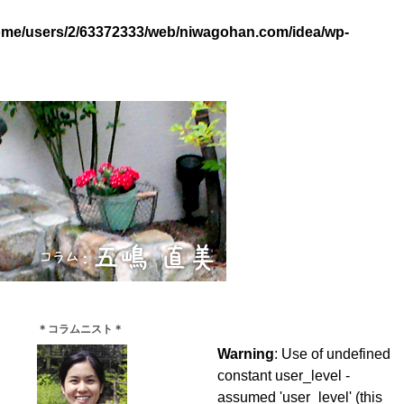
ome/users/2/63372333/web/niwagohan.com/idea/wp-
＊コラムニスト＊
Warning
: Use of undefined
constant user_level -
assumed 'user_level' (this