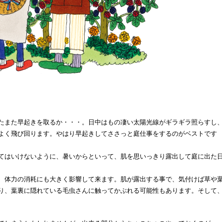
たまた早起きを取るか・・・。日中はもの凄い太陽光線がギラギラ照らすし
よく飛び回ります。やはり早起きしてささっと庭仕事をするのがベストです
てはいけないように、暑いからといって、肌を思いっきり露出して庭に出た
、体力の消耗にも大きく影響して来ます。肌が露出する事で、気付けば草や
り、葉裏に隠れている毛虫さんに触ってかぶれる可能性もあります。そして