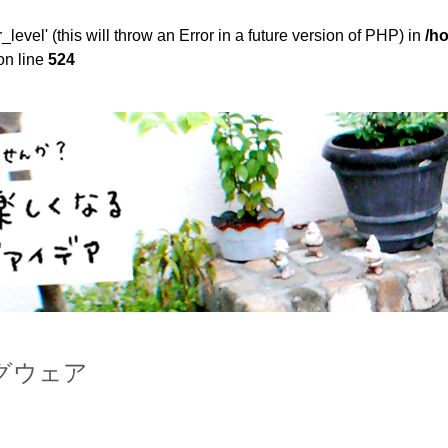
evel' (this will throw an Error in a future version of PHP) in
/h
n line
524
ングウェア