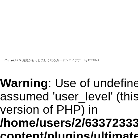
Copyright ©
お庭がもっと楽しくなるガーデンアイデア
by
ESTINA
Warning
: Use of undefin
assumed 'user_level' (this
version of PHP) in
/home/users/2/6337233
content/plugins/ultimat