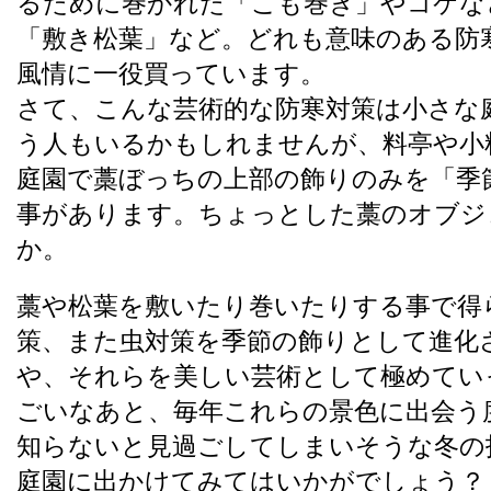
るために巻かれた「こも巻き」やコケな
「敷き松葉」など。どれも意味のある防
風情に一役買っています。
さて、こんな芸術的な防寒対策は小さな
う人もいるかもしれませんが、料亭や小
庭園で藁ぼっちの上部の飾りのみを「季
事があります。ちょっとした藁のオブジ
か。
藁や松葉を敷いたり巻いたりする事で得
策、また虫対策を季節の飾りとして進化
や、それらを美しい芸術として極めてい
ごいなあと、毎年これらの景色に出会う
知らないと見過ごしてしまいそうな冬の
庭園に出かけてみてはいかがでしょう？